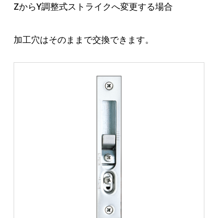
ZからY調整式ストライクへ変更する場合
加工穴はそのままで交換できます。
製