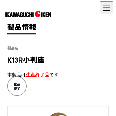
製品情報
製品名
K13R小判座
本製品は
生産終了品
です