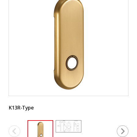
製
K13R-Type