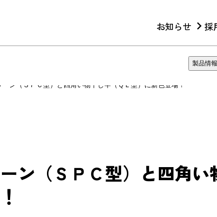
お知らせ
採
製品情
リーン（ＳＰＣ型）と四角い物干し竿（ＱＬ型）に新色登場！
リーン（ＳＰＣ型）と四角い
場！